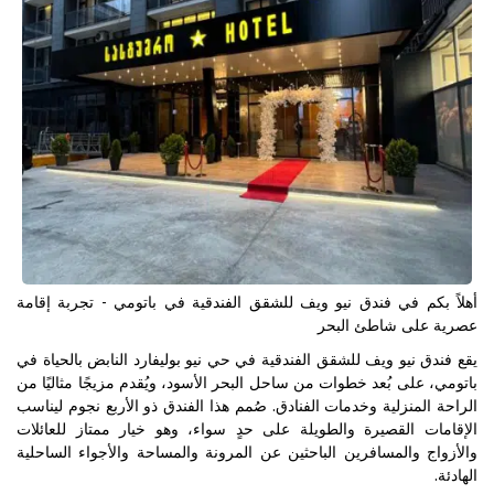
أهلاً بكم في فندق نيو ويف للشقق الفندقية في باتومي - تجربة إقامة
عصرية على شاطئ البحر
يقع فندق نيو ويف للشقق الفندقية في حي نيو بوليفارد النابض بالحياة في
باتومي، على بُعد خطوات من ساحل البحر الأسود، ويُقدم مزيجًا مثاليًا من
الراحة المنزلية وخدمات الفنادق. صُمم هذا الفندق ذو الأربع نجوم ليناسب
الإقامات القصيرة والطويلة على حدٍ سواء، وهو خيار ممتاز للعائلات
والأزواج والمسافرين الباحثين عن المرونة والمساحة والأجواء الساحلية
الهادئة.