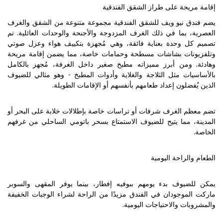
إقامة مريحة على طراز الشقق الفندقية
يضم فندق نيو ويف للشقق الفندقية مجموعة متنوعة من الشقق والغرف
العصرية، بما في ذلك الغرف المزدوجة والأجنحة والوحدات العائلية. تم
تصميم كل وحدة بعناية فائقة، وهي مُجهزة بتكييف هواء وعزل صوتي
وتلفزيونات بشاشات مسطحة وحمامات خاصة، مما يضمن إقامة مريحة
وهادئة. ومن أبرز مميزاته مطبخ صغير داخل الغرفة، مُجهز بالكامل
بالأساسيات مثل الثلاجة والغلاية وأدوات المطبخ - وهو مثالي للضيوف
الذين يُفضلون إعداد طعامهم بأنفسهم أو الإقامات الطويلة.
تضم معظم الغرف شرفات أو تراسات خاصة بإطلالات خلابة على البحر أو
المدينة، مما يتيح للضيوف الاستمتاع بسحر باتومي الساحلي من غرفهم
الخاصة.
الطعام والراحة اليومية
يمكن للضيوف بدء يومهم ببوفيه إفطار، بينما يوفر المقهى والسوبر
ماركت الموجودان في الفندق مزيدًا من الراحة لشراء الوجبات الخفيفة
والمشروبات والاحتياجات اليومية.