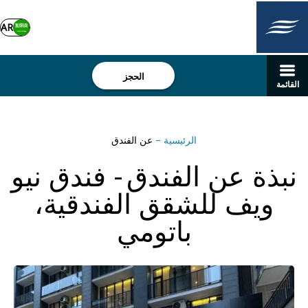
AR
الحجز
القائمة
الرئيسية
–
عن الفندق
نبذة عن الفندق - فندق نيو
ويف للشقق الفندقية،
باتومي