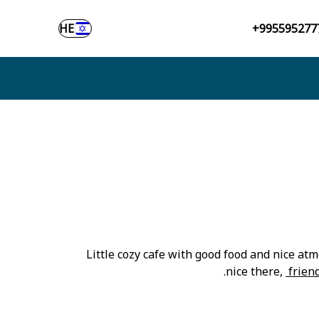
HE
+995595277
Little cozy cafe with good food and nice at
.
nice there,
friend